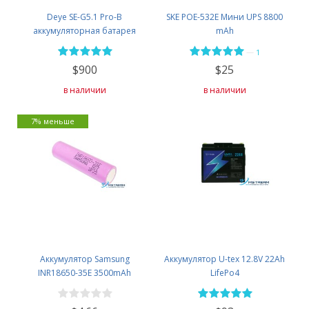
Deye SE-G5.1 Pro-B
SKE POE-532E Мини UPS 8800
аккумуляторная батарея
mAh
LiFePO4 51,2V 100AH
—
1
$900
$25
в наличии
в наличии
7% меньше
Аккумулятор Samsung
Аккумулятор U-tex 12.8V 22Ah
INR18650-35E 3500mAh
LifePo4