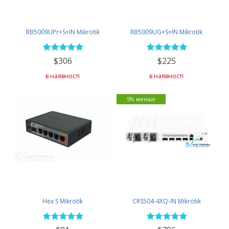
RB5009UPr+S+IN Mikrotik
RB5009UG+S+IN Mikrotik
$306
$225
в наявності
в наявності
5% менше
Hex S Mikrotik
CRS504-4XQ-IN Mikrotik