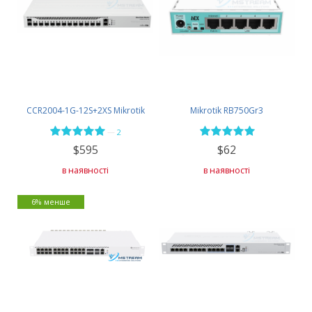
CCR2004-1G-12S+2XS Mikrotik
Mikrotik RB750Gr3
—
2
$595
$62
в наявності
в наявності
6% менше