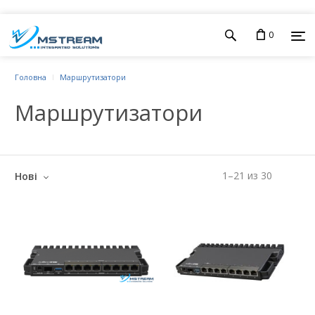
0
Головна
Маршрутизатори
Маршрутизатори
1
–
21
из
30
Нові