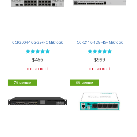
CCR2004-16G-2S+PC Mikrotik
CCR2116-12G-4S+ Mikrotik
$466
$999
в наявності
в наявності
7% менше
6% менше