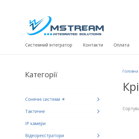
Системний iнтегратор
Контакти
Оплата
Головна
Категорії
Кр
Сонячні системи ☀
Сортува
Тактичне
IP камери
Відеореєстратори