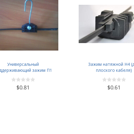
Универсальный
Зажим натяжной Н4 (
ддерживающий зажим П1
плоского кабеля)
$0.81
$0.61