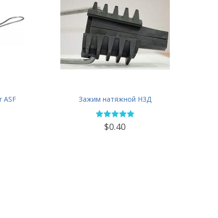
r ASF
Зажим натяжной Н3Д
$0.40