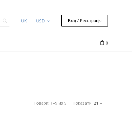
Вхід / Реєстрація
UK
USD
0
Товари:
1
–
9
из
9
Показати:
21