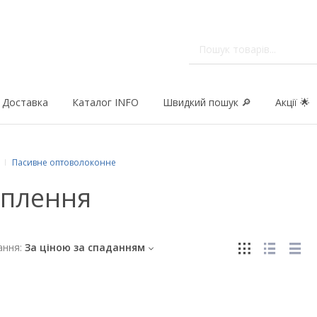
Доставка
Каталог INFO
Швидкий пошук 🔎
Акції 🌟
Пасивне оптоволоконне
іплення
ння:
За ціною за спаданням