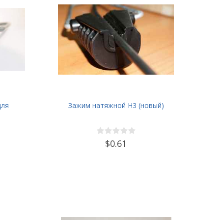
для
Зажим натяжной Н3 (новый)
$0.61