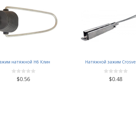
ажим натяжной Н6 Клин
Натяжной зажим Crosve
$0.56
$0.48