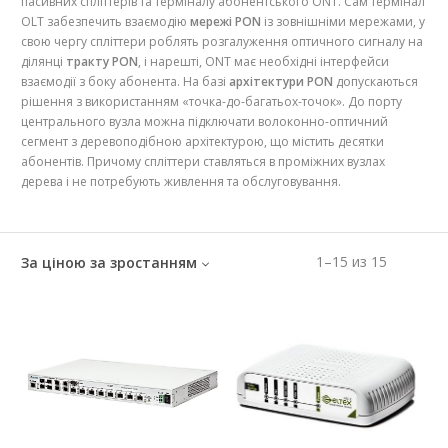
пасивних спліттерів та терміналу абонентського ONT. Сам термінал
OLT забезпечить взаємодію
мережі PON
із зовнішніми мережами, у
свою чергу спліттери роблять розгалуження оптичного сигналу на
ділянці
тракту PON
, і нарешті, ONT має необхідні інтерфейси
взаємодії з боку абонента. На базі
архітектури PON
допускаються
рішення з використанням «точка-до-багатьох-точок». До порту
центрального вузла можна підключати волоконно-оптичний
сегмент з деревоподібною архітектурою, що містить десятки
абонентів. Причому спліттери ставляться в проміжних вузлах
дерева і не потребують живлення та обслуговування.
1
–
15
из
15
За ціною за зростанням