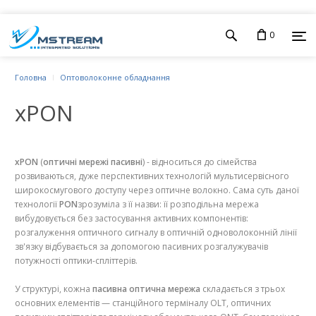
0
Головна
Оптоволоконне обладнання
xPON
xPON
(
оптичні мережі пасивні
) - відноситься до сімейства
розвиваються, дуже перспективних технологій мультисервісного
широкосмугового доступу через оптичне волокно. Сама суть даної
технології
PON
зрозуміла з її назви: її розподільна мережа
вибудовується без застосування активних компонентів:
розгалуження оптичного сигналу в оптичній одноволоконній лінії
зв'язку відбувається за допомогою пасивних розгалужувачів
потужності оптики-спліттерів.
У структурі, кожна
пасивна оптична мережа
складається з трьох
основних елементів — станційного терміналу OLT, оптичних