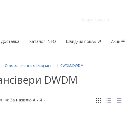
Доставка
Каталог INFO
Швидкий пошук 🔎
Акції 🌟
Оптоволоконне обладнання
CWDM/DWDM
ансівери DWDM
ння:
За назвою А - Я