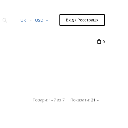
Вхід / Реєстрація
UK
USD
0
Товари:
1
–
7
из
7
Показати:
21