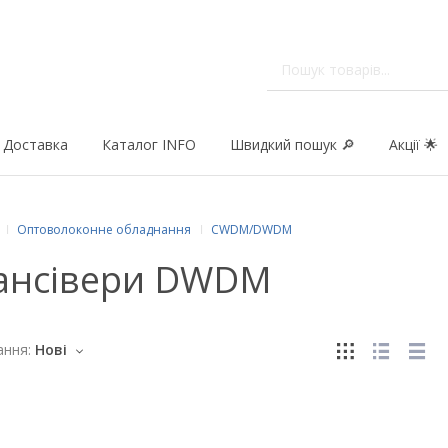
Доставка
Каталог INFO
Швидкий пошук 🔎
Акції 🌟
Оптоволоконне обладнання
CWDM/DWDM
ансівери DWDM
ння:
Нові