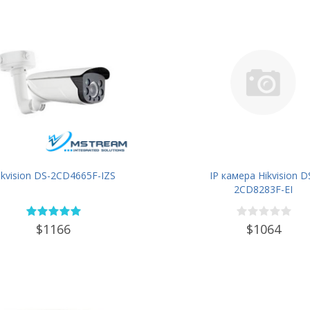
ikvision DS-2CD4665F-IZS
IP камера Hikvision D
2CD8283F-EI
$1166
$1064