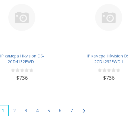
IP камера Hikvision DS-
IP камера Hikvision D
2CD4132FWD-I
2CD4232FWD-I
$736
$736
1
2
3
4
5
6
7