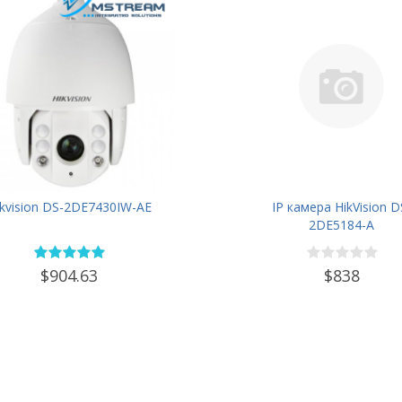
ikvision DS-2DE7430IW-AE
IP камера HikVision D
2DE5184-A
$904.63
$838