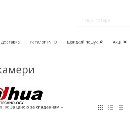
Доставка
Каталог INFO
Швидкий пошук 🔎
Акції 🌟
 камери
ння:
За ціною за спаданням