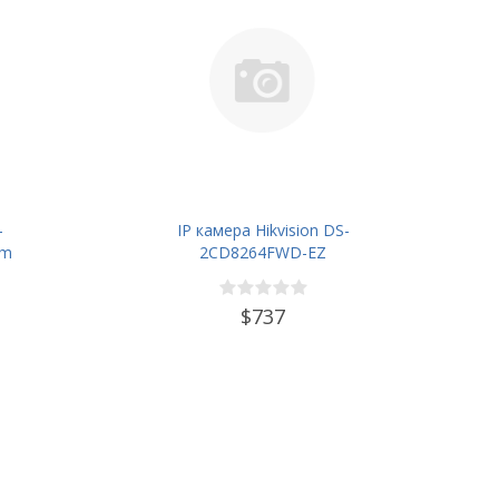
-
IP камера Hikvision DS-
mm
2CD8264FWD-EZ
$737