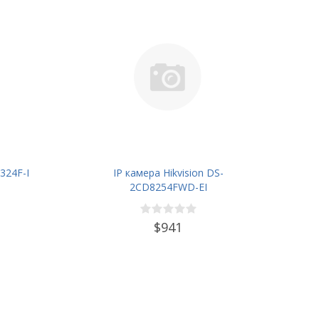
324F-I
IP камера Hikvision DS-
2CD8254FWD-EI
$941