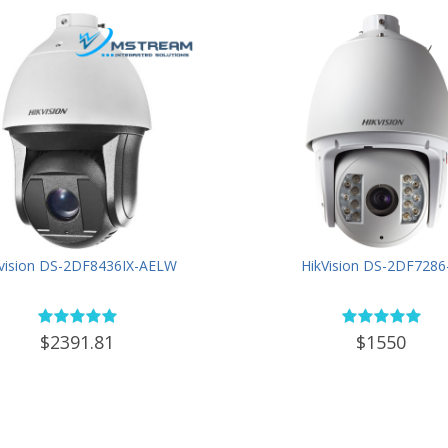
vision DS-2DF8436IX-AELW
HikVision DS-2DF7286
$2391.81
$1550