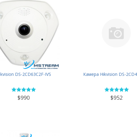
ikvision DS-2CD63C2F-IVS
Камера Hikvision DS-2CD4
$990
$952