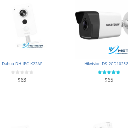
Dahua DH-IPC-K22AP
Hikvision DS-2CD1023G
$63
$65