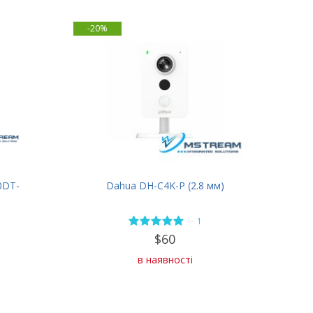
-20%
0DT-
Dahua DH-C4K-P (2.8 мм)
—
1
$60
в наявності