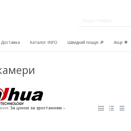
Доставка
Каталог INFO
Швидкий пошук 🔎
Акції 🌟
 камери
ння:
За ціною за зростанням