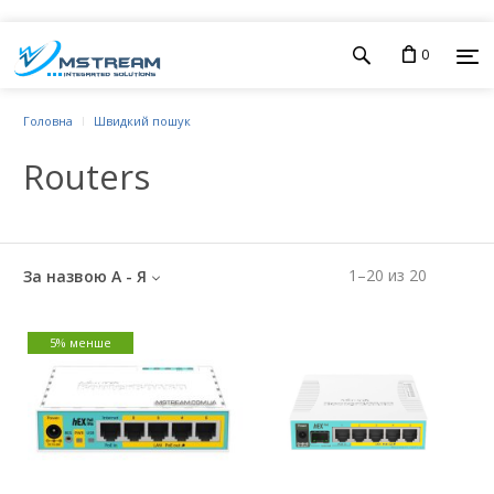
0
Головна
Швидкий пошук
Routers
1
–
20
из
20
За назвою А - Я
5% менше