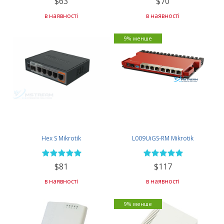
$63
$70
в наявності
в наявності
9% менше
Hex S Mikrotik
L009UiGS-RM Mikrotik
$81
$117
в наявності
в наявності
9% менше