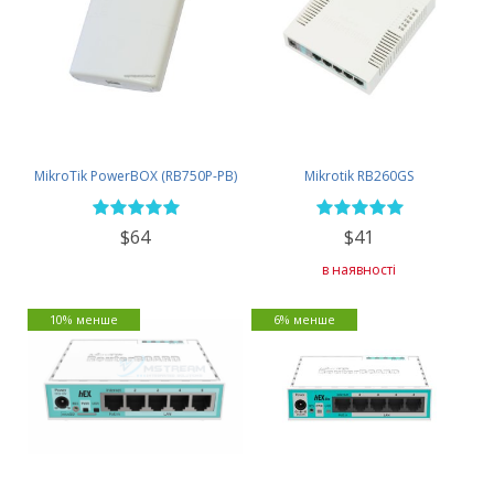
MikroTik PowerBOX (RB750P-PB)
Mikrotik RB260GS
$64
$41
в наявності
10% менше
6% менше