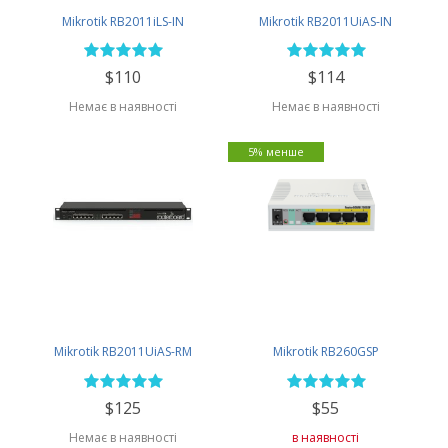
Mikrotik RB2011iLS-IN
Mikrotik RB2011UiAS-IN
$110
$114
Немає в наявності
Немає в наявності
5% менше
Mikrotik RB2011UiAS-RM
Mikrotik RB260GSP
$125
$55
Немає в наявності
в наявності