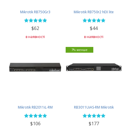
Mikrotik RB750Gr3
Mikrotik RB750r2 hEX lite
$62
$44
в наявності
в наявності
7% менше
Mikrotik RB2011iL-RM
RB3011UiAS-RM Mikrotik
$106
$177