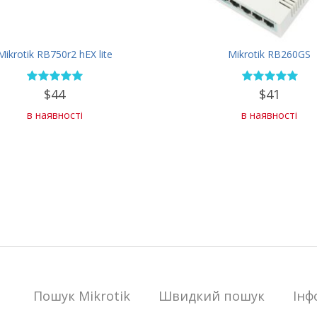
Mikrotik RB750r2 hEX lite
Mikrotik RB260GS
$44
$41
в наявності
в наявності
Пошук Mikrotik
Швидкий пошук
Iнф