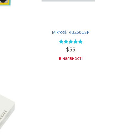
Mikrotik RB260GSP
$55
в наявності