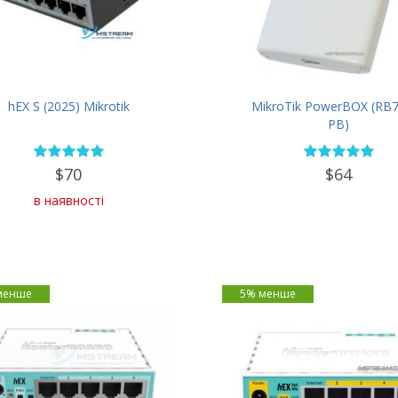
hEX S (2025) Mikrotik
MikroTik PowerBOX (RB
PB)
$70
$64
в наявності
менше
5% менше