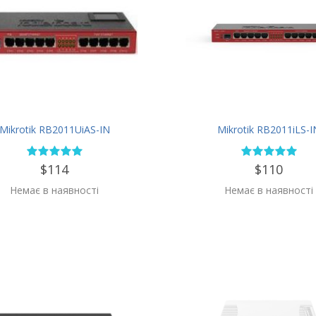
Mikrotik RB2011UiAS-IN
Mikrotik RB2011iLS-I
$114
$110
Немає в наявності
Немає в наявності