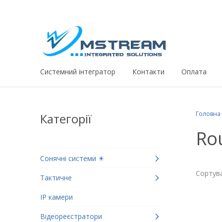
Системний iнтегратор
Контакти
Оплата
Головна
Категорії
Ro
Сонячні системи ☀
Сортува
Тактичне
IP камери
Відеореєстратори