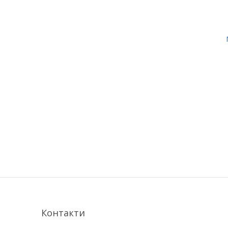
Контакти