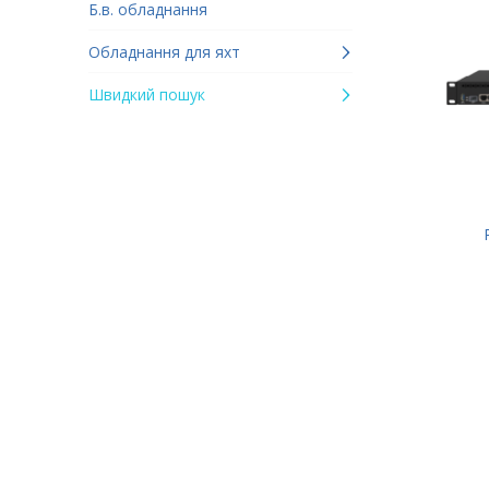
Б.в. обладнання
Обладнання для яхт
Швидкий пошук