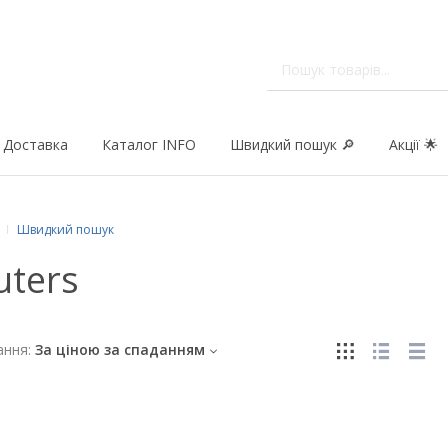
Доставка
Каталог INFO
Швидкий пошук 🔎
Акції 🌟
Швидкий пошук
uters
ння:
За ціною за спаданням