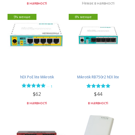
в наявності
Немає в наявності
5% менше
6% менше
hEX PoE lite Mikrotik
Mikrotik RB750r2 hEX lite
—
1
$62
$44
в наявності
в наявності