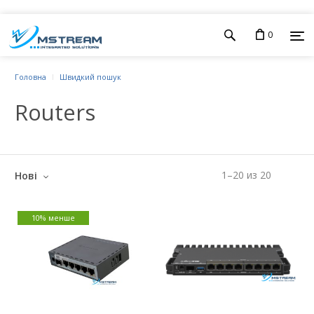
0
Головна
Швидкий пошук
Routers
1
–
20
из
20
Нові
10% менше