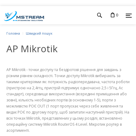
0
Головна
Швидкий пошук
AP Mikrotik
AP Mikrotik - точки доступу та бездротові рішення для завдань з
різним рівнем складності. Точки доступу Mikrotik вибирають за
такими критеріями як: потужність радіопередавача, частота роботи
(пристрою на 2,4ггц, пристрій підтримує одночасно 2,5 і 5Ггц, Ас
стандарт), середовище використання (всередині приміщення або
зовні), кількість необхідних портів (в основному 1-5), порти з
можливістю РОЄ OUT (1 порт пропускає через себе живлення та
видає РОЄ по другому порту, щоб запитати наступний пристрій). На
всіх точках Mikrotik, представлених у цьому розділі, встановлено
операційну систему Mikrotik RouterOS 4 Level. Мікротик роутер в
асортименті.