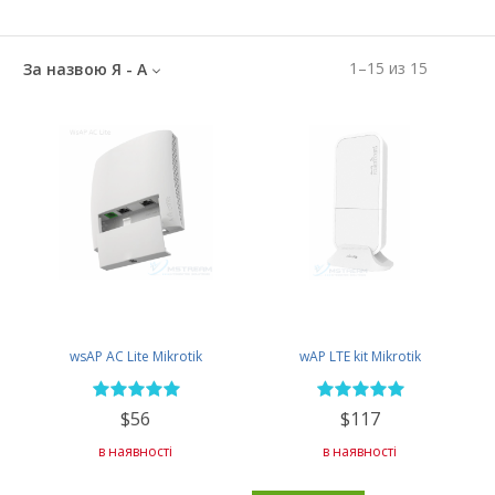
1
–
15
из
15
За назвою Я - А
wsAP AC Lite Mikrotik
wAP LTE kit Mikrotik
$56
$117
в наявності
в наявності