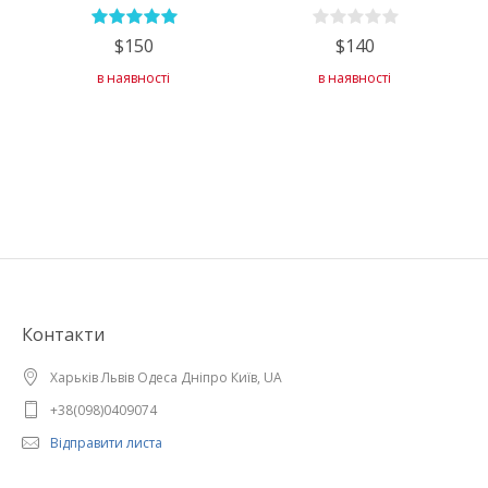
$150
$140
в наявності
в наявності
Контакти
Харьків Львів Одеса Дніпро Київ, UA
+38(098)0409074
Відправити листа