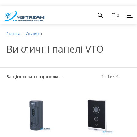
0
Головна
Домофон
Викличні панелі VTO
1
–
4
из
4
За ціною за спаданням