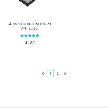
Ok-net КППЭт-ВП (100) 4х2х0,51
(FTP - cat.5e)
$197
1
2