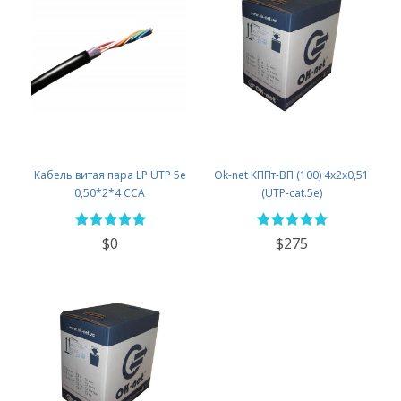
Кабель витая пара LP UTP 5e
Ok-net КППт-ВП (100) 4х2х0,51
0,50*2*4 CCA
(UTP-cat.5е)
$0
$275