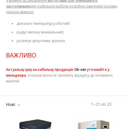
У момент встановлення
витої пари для зовнішнього
застосування
для стабільної роботи потрібно пам'ятати основні
технічні вимоги:
діапазон температур робочий;
радіус вигину мінімальний;
розтягує допустиме зусилля.
ВАЖЛИВО
Актуальну ціну на кабельну продукцію
Ok-net
уточнюйте у
менеджера
, оскільки вона не залежить від курсу до іноземної
валюти!
1
–
21
из
23
Нові