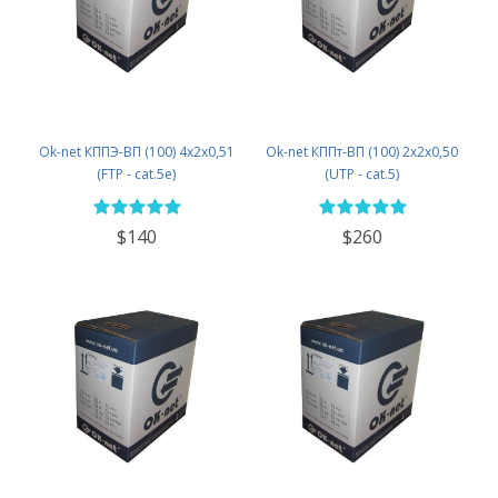
Ok-net КППЭ-ВП (100) 4х2х0,51
Ok-net КППт-ВП (100) 2х2х0,50
(FTP - cat.5e)
(UTP - cat.5)
$140
$260