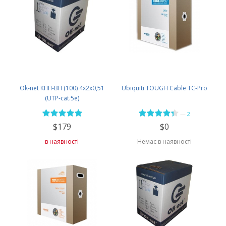
Ok-net КПП-ВП (100) 4х2х0,51
Ubiquiti TOUGH Cable TC-Pro
(UTP-cat.5е)
—
2
$179
$0
в наявності
Немає в наявності