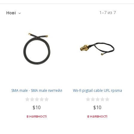
1
–
7
из
7
Нові
SMA male - SMA male пигтейл
Wii-fi pigtail cable UFL rpsma
$10
$10
в наявності
в наявності