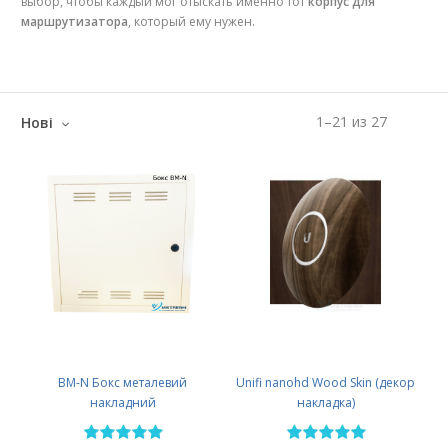
выбор, чтобы каждый мог отыскать именно тот
корпус для
маршрутизатора
, который ему нужен.
1
–
21
из
27
Нові
BM-N Бокс металевий
Unifi nanohd Wood Skin (декор
накладний
накладка)