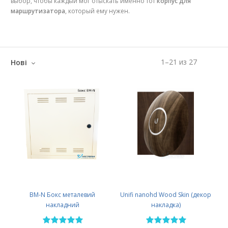
выбор, чтобы каждый мог отыскать именно тот
корпус для
маршрутизатора
, который ему нужен.
1
–
21
из
27
Нові
BM-N Бокс металевий
Unifi nanohd Wood Skin (декор
накладний
накладка)