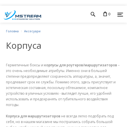
0
Головна
Аксесуари
Корпуса
Герметичные боксы и
корпусы для роутеров/маршрутизаторов
–
это очень необходимые атрибуты. Именно они в большей
степени предопределяют сохранность аппаратуры, а, значит,
продлевают срок ее службы. Помимо этого, здесь присутствует и
эстетическая составная, поскольку обтекаемое, компактное
устройство в уличных условиях - выглядит лучше, его удобней
использовать и предохранять от губительного воздействия
погоды.
Корпуса для маршрутизаторов
не всегда легко подобрать под
себя, но в нашем магазине мы постралаись собрать большой