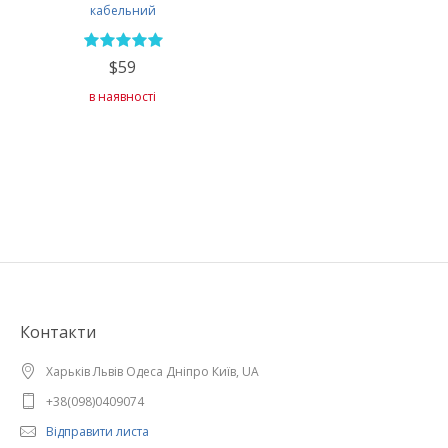
кабельний
$59
в наявності
Контакти
Харьків Львів Одеса Дніпро Київ, UA
+38(098)0409074
Відправити листа