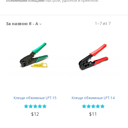
обжимными клещами
быстрой, удобной и приятной.
1
–
7
из
7
За назвою Я - А
Клещи обжимные LPT-15
Клещи обжимные LPT-14
$12
$11