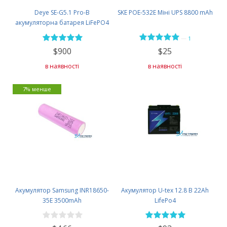
Deye SE-G5.1 Pro-B
SKE POE-532E Міні UPS 8800 mAh
акумуляторна батарея LiFePO4
51,2V 100AH
—
1
$900
$25
в наявності
в наявності
7% менше
Акумулятор Samsung INR18650-
Акумулятор U-tex 12.8 В 22Ah
35E 3500mAh
LifePo4