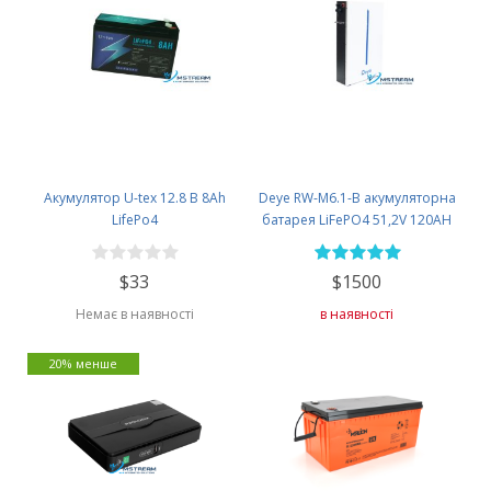
Акумулятор U-tex 12.8 В 8Ah
Deye RW-M6.1-B акумуляторна
LifePo4
батарея LiFePO4 51,2V 120AH
$33
$1500
Немає в наявності
в наявності
20% менше