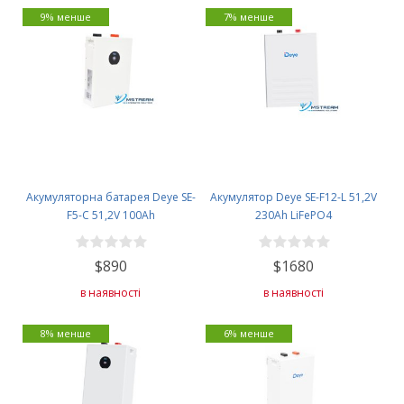
9% менше
7% менше
Акумуляторна батарея Deye SE-
Акумулятор Deye SE-F12-L 51,2V
F5-C 51,2V 100Ah
230Ah LiFePO4
$890
$1680
в наявності
в наявності
8% менше
6% менше